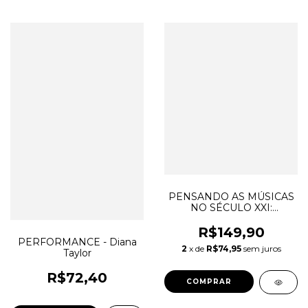
PENSANDO AS MÚSICAS
NO SÉCULO XXI:
INVENÇÃO & UTOPIA
NOS TRÓPICOS - Coelho,
R$149,90
João Marcos
PERFORMANCE - Diana
2
x de
R$74,95
sem juros
Taylor
R$72,40