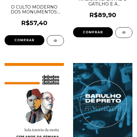
GATILHO E A
O CULTO MODERNO
TEMPESTADE - Daniela
DOS MONUMENTOS:
Vieira e Jaqueline Lima
R$89,90
SUA HISTÓRIA E SUAS
Santos (orgs.)
ORIGENS - Riegl, Alois
R$57,40