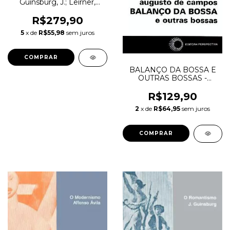
Guinsburg, J.; Leirner,
Sheila
R$279,90
5
x de
R$55,98
sem juros
BALANÇO DA BOSSA E
OUTRAS BOSSAS -
Campos, Augusto de
R$129,90
2
x de
R$64,95
sem juros