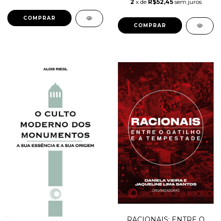
2
x de
R$52,45
sem juros
RACIONAIS: ENTRE O