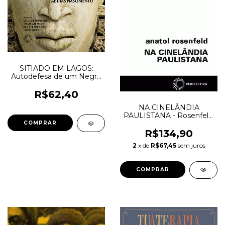
SITIADO EM LAGOS:
Autodefesa de um Negro
Acossado Pelo Racismo -
Abdias Nascimento
R$62,40
NA CINELÂNDIA
PAULISTANA - Rosenfeld,
Anatol
R$134,90
2
x de
R$67,45
sem juros