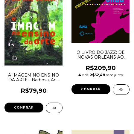
O LIVRO DO JAZZ: DE
NOVAS ORLEANS AO
SÉCULO XXI - Berendt,
Joachim-Ernst; Huesman,
R$209,90
Gunther
A IMAGEM NO ENSINO
4
x de
R$52,48
sem juros
DA ARTE - Barbosa, Ana
Mae
R$79,90