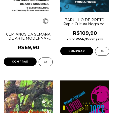
BARULHO DE PRETO:
Rap e Cultura Negra nos
Estados Unidos
Contemporâneos - Tricia
R$109,90
CEM ANOS DA SEMANA
Rose
DE ARTE MODERNA -
2
x de
R$54,95
sem juros
Leda Tenório da Motta
R$69,90