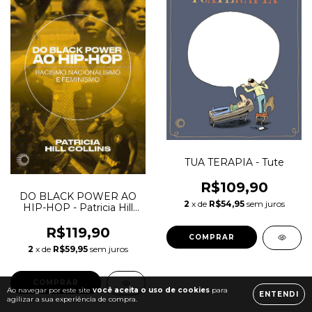
TUA TERAPIA - Tute
R$109,90
DO BLACK POWER AO
2
x de
R$54,95
sem juros
HIP-HOP - Patricia Hill
Collins
R$119,90
2
x de
R$59,95
sem juros
Ao navegar por este site
você aceita o uso de cookies
para
ENTENDI
agilizar a sua experiência de compra.