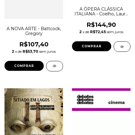
A ÓPERA CLÁSSICA
ITALIANA - Coelho, Lauro
Machado
R$144,90
A NOVA ARTE - Battcock,
2
x de
R$72,45
sem juros
Gregory
R$107,40
2
x de
R$53,70
sem juros