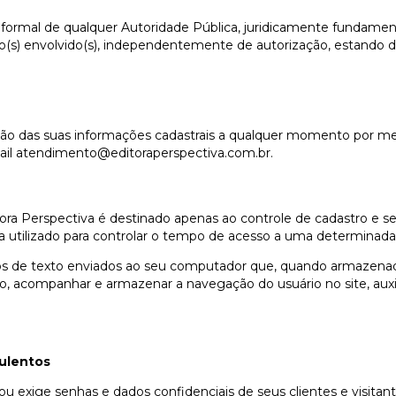
o formal de qualquer Autoridade Pública, juridicamente fundamen
(s) envolvido(s), independentemente de autorização, estando des
ção das suas informações cadastrais a qualquer momento por me
ail
atendimento@editoraperspectiva.com.br
.
tora Perspectiva é destinado apenas ao controle de cadastro e se
 utilizado para controlar o tempo de acesso a uma determinada
s de texto enviados ao seu computador que, quando armazenado
io, acompanhar e armazenar a navegação do usuário no site, aux
dulentos
 ou exige senhas e dados confidenciais de seus clientes e visitan