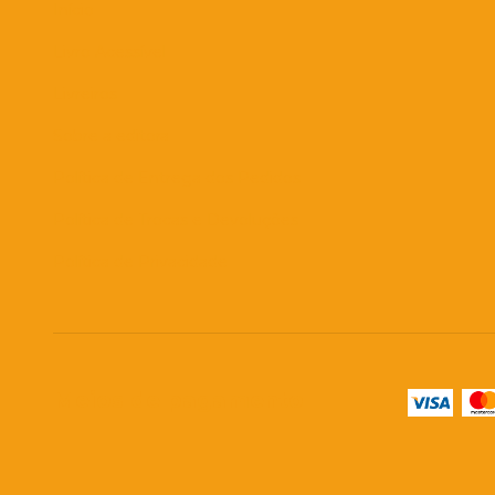
Início
Livro Acessível
Livreiros
Sobre a editora
Política de Entrega dos Pedidos
Política de Trocas e Devoluções
Política de Privacidade
Meios de pagamento