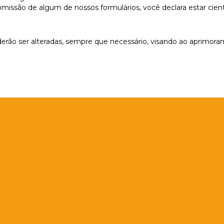
issão de algum de nossos formulários, você declara estar ciente
derão ser alteradas, sempre que necessário, visando ao aprimora
Entre em contato
11 94256-8699
atendimento@editoraperspectiva.com.br
Praça Dom José Gaspar, 134 - Conjunto 111 -
República - São Paulo. CEP - 01047-912
Visite o nosso Blog!