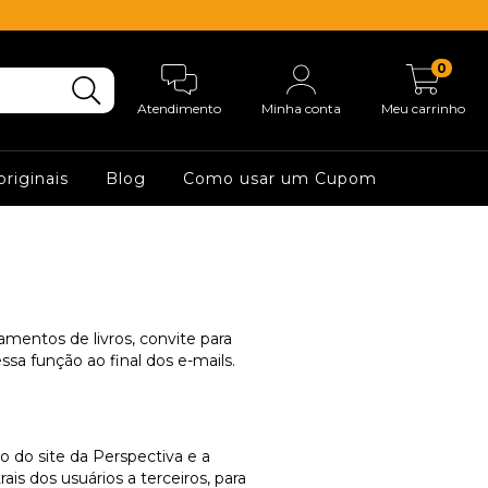
0
Atendimento
Minha conta
Meu carrinho
originais
Blog
Como usar um Cupom
amentos de livros, convite para
ssa função ao final dos e-mails.
o do site da Perspectiva e a
ais dos usuários a terceiros, para