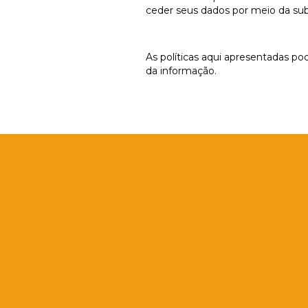
ceder seus dados por meio da subm
As políticas aqui apresentadas po
da informação.
Seções do Site
Blog
Catálogo
Educadores
Envio de originais