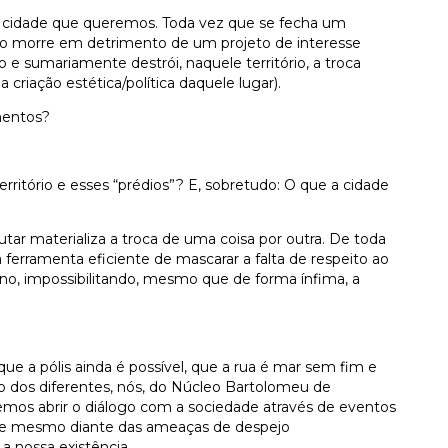
a cidade que queremos. Toda vez que se fecha um
lico morre em detrimento de um projeto de interesse
 e sumariamente destrói, naquele território, a troca
criação estética/política daquele lugar).
mentos?
território e esses “prédios”? E, sobretudo: O que a cidade
ar materializa a troca de uma coisa por outra. De toda
ferramenta eficiente de mascarar a falta de respeito ao
lino, impossibilitando, mesmo que de forma ínfima, a
que a pólis ainda é possível, que a rua é mar sem fim e
o dos diferentes, nós, do Núcleo Bartolomeu de
os abrir o diálogo com a sociedade através de eventos
que mesmo diante das ameaças de despejo
a nossa existência.