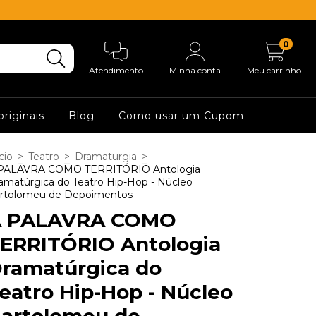
0
Atendimento
Minha conta
Meu carrinho
originais
Blog
Como usar um Cupom
cio
>
Teatro
>
Dramaturgia
>
PALAVRA COMO TERRITÓRIO Antologia
amatúrgica do Teatro Hip-Hop - Núcleo
rtolomeu de Depoimentos
A PALAVRA COMO
ERRITÓRIO Antologia
ramatúrgica do
eatro Hip-Hop - Núcleo