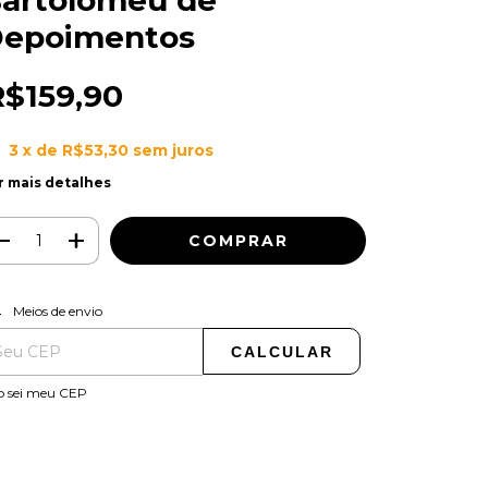
artolomeu de
epoimentos
R$159,90
3
x de
R$53,30
sem juros
r mais detalhes
ALTERAR CEP
regas para o CEP:
Meios de envio
CALCULAR
o sei meu CEP