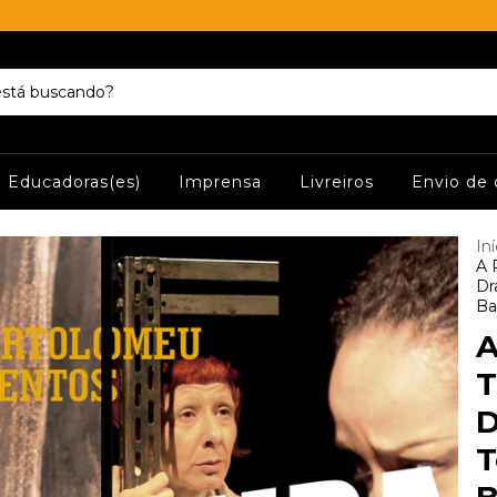
Educadoras(es)
Imprensa
Livreiros
Envio de 
Iní
A 
Dr
Ba
T
D
T