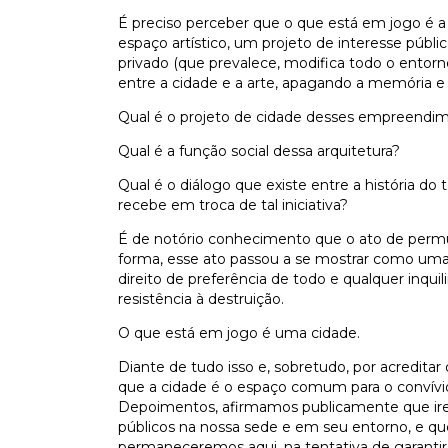
É preciso perceber que o que está em jogo é 
espaço artístico, um projeto de interesse púb
privado (que prevalece, modifica todo o entorno
entre a cidade e a arte, apagando a memória e a 
Qual é o projeto de cidade desses empreendi
Qual é a função social dessa arquitetura?
Qual é o diálogo que existe entre a história do 
recebe em troca de tal iniciativa?
É de notório conhecimento que o ato de permut
forma, esse ato passou a se mostrar como uma 
direito de preferência de todo e qualquer inqui
resistência à destruição.
O que está em jogo é uma cidade.
Diante de tudo isso e, sobretudo, por acreditar 
que a cidade é o espaço comum para o convívi
Depoimentos, afirmamos publicamente que irem
públicos na nossa sede e em seu entorno, e 
permaneceremos aqui, na tentativa de garantir 