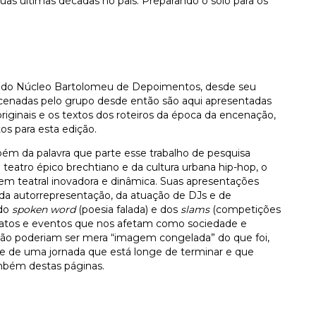
as últimas décadas no país. Preparando o solo para os
os do Núcleo Bartolomeu de Depoimentos, desde seu
enadas pelo grupo desde então são aqui apresentadas
iginais e os textos dos roteiros da época da encenação,
tos para esta edição.
ém da palavra que parte esse trabalho de pesquisa
o teatro épico brechtiano e da cultura urbana hip-hop, o
agem teatral inovadora e dinâmica. Suas apresentações
da autorrepresentação, da atuação de DJs e de
 do
spoken word
(poesia falada) e dos
slams
(competições
ir fatos e eventos que nos afetam como sociedade e
s não poderiam ser mera “imagem congelada” do que foi,
te de uma jornada que está longe de terminar e que
ambém destas páginas.