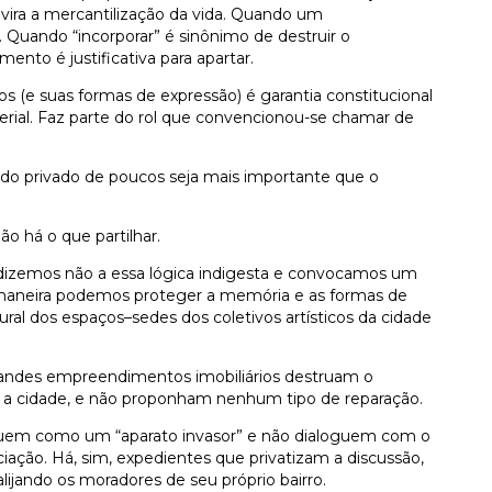
vira a mercantilização da vida. Quando um
 Quando “incorporar” é sinônimo de destruir o
nto é justificativa para apartar.
icos (e suas formas de expressão) é garantia constitucional
erial. Faz parte do rol que convencionou-se chamar de
ado privado de poucos seja mais importante que o
 há o que partilhar.
izemos não a essa lógica indigesta e convocamos um
 maneira podemos proteger a memória e as formas de
ltural dos espaços–sedes dos coletivos artísticos da cidade
randes empreendimentos imobiliários destruam o
m a cidade, e não proponham nenhum tipo de reparação.
uem como um “aparato invasor” e não dialoguem com o
ção. Há, sim, expedientes que privatizam a discussão,
lijando os moradores de seu próprio bairro.