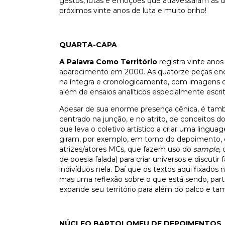
gestos, lutas e emoções que atravessaram as du
próximos vinte anos de luta e muito briho!
QUARTA-CAPA
A Palavra Como Território
registra vinte an
aparecimento em 2000. As quatorze peças enc
na íntegra e cronologicamente, com imagens or
além de ensaios analíticos especialmente escri
Apesar de sua enorme presença cênica, é tamb
centrado na junção, e no atrito, de conceitos d
que leva o coletivo artístico a criar uma lingu
giram, por exemplo, em torno do depoimento, 
atrizes/atores MCs, que fazem uso do
sample
,
de poesia falada) para criar universos e discut
indivíduos nela. Daí que os textos aqui fixado
mas uma reflexão sobre o que está sendo, par
expande seu território para além do palco e t
NÚCLEO BARTOLOMEU DE DEPOIMENTOS