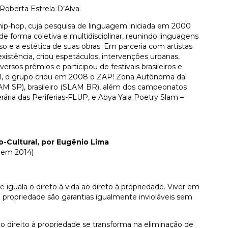
 Roberta Estrela D’Alva
hip-hop, cuja pesquisa de linguagem iniciada em 2000
e forma coletiva e multidisciplinar, reunindo linguagens
curso e a estética de suas obras. Em parceria com artistas
xistência, criou espetáculos, intervenções urbanas,
ersos prêmios e participou de festivais brasileiros e
il, o grupo criou em 2008 o ZAP! Zona Autônoma da
LAM SP), brasileiro (SLAM BR), além dos campeonatos
erária das Periferias-FLUP, e Abya Yala Poetry Slam –
o-Cultural, por Eugênio Lima
 em 2014)
e iguala o direto à vida ao direto à propriedade. Viver em
 propriedade são garantias igualmente invioláveis sem
o direito à propriedade se transforma na eliminação de