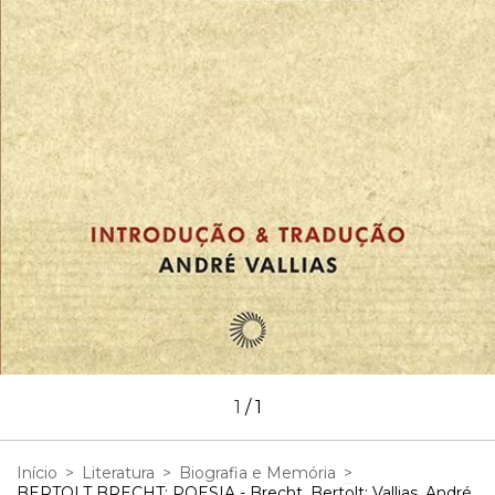
1
/
1
Início
>
Literatura
>
Biografia e Memória
>
BERTOLT BRECHT: POESIA - Brecht, Bertolt; Vallias, André