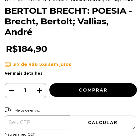
BERTOLT BRECHT: POESIA -
Brecht, Bertolt; Vallias,
André
R$184,90
3
x de
R$61,63
sem juros
Ver mais detalhes
ALTERAR CEP
Entregas para o CEP:
Meios de envio
CALCULAR
Não sei meu CEP