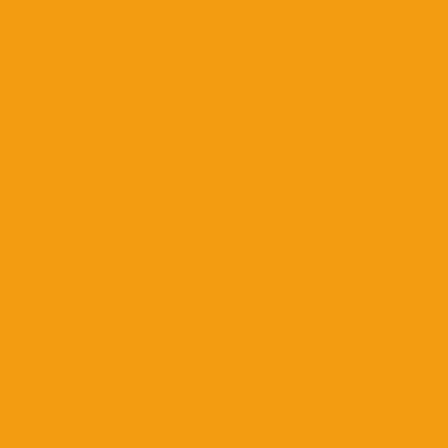
Início
Livro Acessível
Livreiros
Sobre a editora
Política de Entrega dos Pedidos
Política de Trocas e Devoluções
Política de Privacidade
Entre em contato
11 94256-8699
atendimento@editoraperspectiva.com.br
Praça Dom José Gaspar, 134 - Conjunto 111 - República -