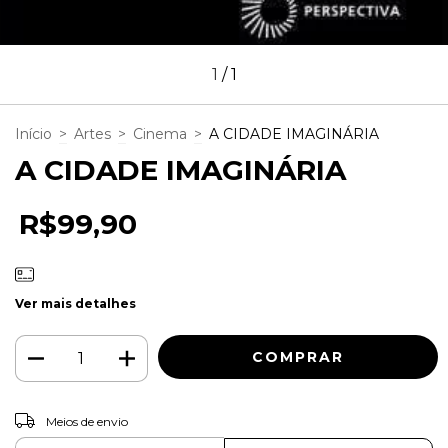
1
/
1
Início
>
Artes
>
Cinema
>
A CIDADE IMAGINÁRIA
A CIDADE IMAGINÁRIA
R$99,90
Ver mais detalhes
ALTERAR CEP
Entregas para o CEP:
Meios de envio