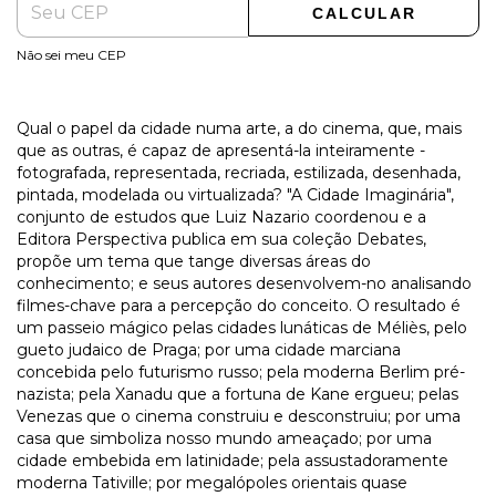
CALCULAR
Não sei meu CEP
Qual o papel da cidade numa arte, a do cinema, que, mais
que as outras, é capaz de apresentá-la inteiramente -
fotografada, representada, recriada, estilizada, desenhada,
pintada, modelada ou virtualizada? "A Cidade Imaginária",
conjunto de estudos que Luiz Nazario coordenou e a
Editora Perspectiva publica em sua coleção Debates,
propõe um tema que tange diversas áreas do
conhecimento; e seus autores desenvolvem-no analisando
filmes-chave para a percepção do conceito. O resultado é
um passeio mágico pelas cidades lunáticas de Méliès, pelo
gueto judaico de Praga; por uma cidade marciana
concebida pelo futurismo russo; pela moderna Berlim pré-
nazista; pela Xanadu que a fortuna de Kane ergueu; pelas
Venezas que o cinema construiu e desconstruiu; por uma
casa que simboliza nosso mundo ameaçado; por uma
cidade embebida em latinidade; pela assustadoramente
moderna Tativille; por megalópoles orientais quase