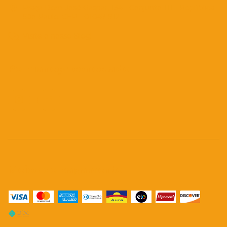
Praça Dom José Gaspar, 134 - Conjunto 111 - República -
São Paulo. CEP - 01047-912
Visite o nosso Blog!
Permaneça conectado
Meios de pagamento