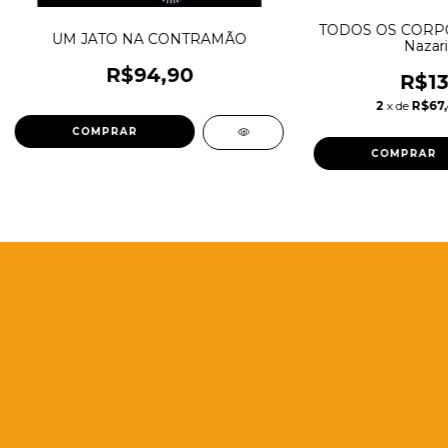
TODOS OS CORPO
UM JATO NA CONTRAMÃO
Nazari
R$94,90
R$13
2
x de
R$67,
Seções do Site
Blog
Catálogo
Educadores