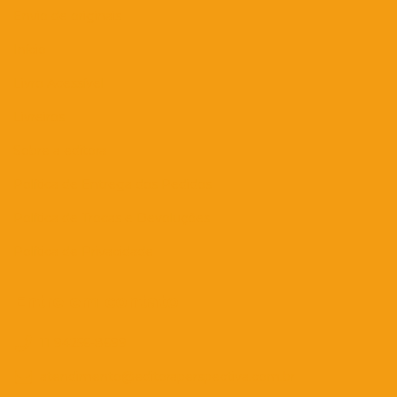
Envio de originais
Início
Livro Acessível
Livreiros
Sobre a editora
Política de Entrega dos Pedidos
Política de Trocas e Devoluções
Política de Privacidade
Entre em contato
11 94256-8699
atendimento@editoraperspectiva.com.br