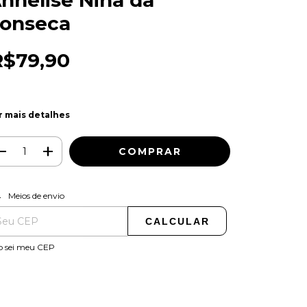
nnelise Nina da
onseca
R$79,90
r mais detalhes
ALTERAR CEP
regas para o CEP:
Meios de envio
CALCULAR
o sei meu CEP