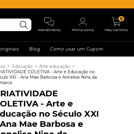
0
Atendimento
Minha conta
Meu carrinho
originais
Blog
Como usar um Cupom
cio
>
Educação
>
Arte-educação
>
IATIVIDADE COLETIVA - Arte e Educação no
culo XXI - Ana Mae Barbosa e Annelise Nina da
nseca
RIATIVIDADE
OLETIVA - Arte e
ducação no Século XXI
 Ana Mae Barbosa e