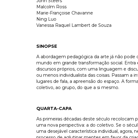
John Steers
Malcolm Ross
Marie-Françoise Chavanne
Ning Luo
Vanessa Raquel Lambert de Souza
SINOPSE
A abordagem pedagógica da arte já não pode d
mundo em grande transformação social. Entra 
discursos próprios, com uma linguagem e dis
ou menos individualista das coisas. Passam a in
lugares de fala, a apreensão do espaço. A form
coletivo, ao grupo, do que a si mesmo.
QUARTA-CAPA
As primeiras décadas deste século recolocam pa
uma nova perspectiva: a do coletivo. Se o sécu
uma desejável característica individual, agora,
processo de aglutinar mentes em favor da cr