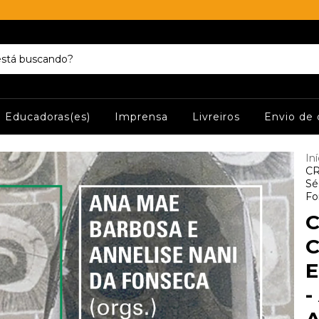
Educadoras(es)
Imprensa
Livreiros
Envio de 
Iní
CR
Sé
Fo
C
C
E
-