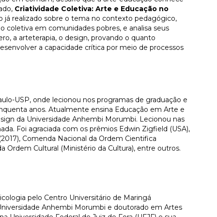
ado,
Criatividade Coletiva: Arte e Educação no
o já realizado sobre o tema no contexto pedagógico,
 coletiva em comunidades pobres, e analisa seus
ro, a arteterapia, o design, provando o quanto
esenvolver a capacidade crítica por meio de processos
Paulo-USP, onde lecionou nos programas de graduação e
nquenta anos. Atualmente ensina Educação em Arte e
ign da Universidade Anhembi Morumbi. Lecionou nas
nada. Foi agraciada com os prêmios Edwin Zigfield (USA),
s (2017), Comenda Nacional da Ordem Cientifica
a Ordem Cultural (Ministério da Cultura), entre outros.
ologia pelo Centro Universitário de Maringá
Universidade Anhembi Morumbi e doutorado em Artes
na Universidade Federal de Juiz de Fora (UFJF) e sua