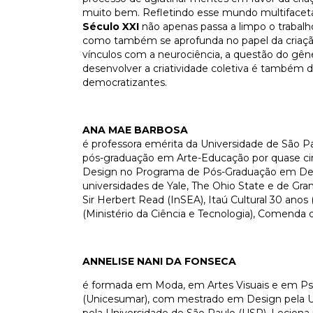
muito bem. Refletindo esse mundo multifacet
Século XXI
não apenas passa a limpo o trabalh
como também se aprofunda no papel da criação
vínculos com a neurociência, a questão do gêne
desenvolver a criatividade coletiva é também d
democratizantes.
ANA MAE BARBOSA
é professora emérita da Universidade de São 
pós-graduação em Arte-Educação por quase ci
Design no Programa de Pós-Graduação em Des
universidades de Yale, The Ohio State e de Gra
Sir Herbert Read (InSEA), Itaú Cultural 30 ano
(Ministério da Ciência e Tecnologia), Comenda d
ANNELISE NANI DA FONSECA
é formada em Moda, em Artes Visuais e em Psic
(Unicesumar), com mestrado em Design pela 
pela Universidade de São Paulo (USP). Leciona 