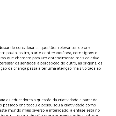
eixar de considerar as questões relevantes de um
em pauta, assim, a arte contemporânea, com signos e
curso que chamam para um entendimento mais coletivo
teressar os sentidos, a percepção do outro, as origens, os
ação da criança passa a ter uma atenção mais voltada ao
ra os educadores a questão da criatividade a partir de
lo passado enalteceu e pesquisou a criatividade como
 neste mundo mais diverso e interligado, a ênfase está no
iação em comum, desafio que a arte-educação conhece