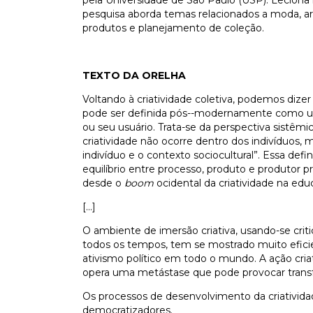
pesquisa aborda temas relacionados a moda, ar
produtos e planejamento de coleção.
TEXTO DA ORELHA
Voltando à criatividade coletiva, podemos diz
pode ser definida pós--modernamente como um
ou seu usuário. Trata-se da perspectiva sistêmi
criatividade não ocorre dentro dos indivíduos,
indivíduo e o contexto sociocultural”. Essa defi
equilíbrio entre processo, produto e produtor p
desde o
boom
ocidental da criatividade na edu
[…]
O ambiente de imersão criativa, usando-se cri
todos os tempos, tem se mostrado muito eficien
ativismo político em todo o mundo. A ação criat
opera uma metástase que pode provocar transfo
Os processos de desenvolvimento da criativida
democratizadores.