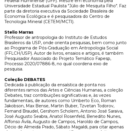
Federal Fluminense (UFF). Mestre em economia pela
Universidade Estadual Paulista "Júlio de Mesquita Filho". Faz
parte da diretoria executiva da Sociedade Brasileira de
Economia Ecológica e é pesquisadora do Centro de
Tecnologia Mineral (CETEM/MCTI).
Stelio Marras
Professor de antropologia do Instituto de Estudos
Brasileiros da USP, onde orienta pesquisas, bem como junto
ao Programa de Pós-Graduação em Antropologia Social
(FFLCH/USP). Autor de livros, ensaios e artigos, é também
Pesquisador Associado do Projeto Temático Fapesp,
Processo 2020/07886-8, no qual coordena eixo de
pesquisa.
Coleção DEBATES
Dedicada à publicação da ensaística de ponta nos
diferentes ramos das Artes e Ciências Humanas, a coleção
Debates, traz contribuições significativas e, às vezes
fundamentais, de autores como Umberto Eco, Roman
Jakobson, Max Bense, Martin Buber, Tzvetan Todorov,
Fernand Braudel, Gershom Scholem, Antonio José Saraiva,
José Augusto Seabra, Anatol Rosenfeld, Benedito Nunes,
Affonso Ávila, Augusto de Campos, Haroldo de Campos,
Décio de Almeida Prado, Sábato Magaldi, para citar apenas