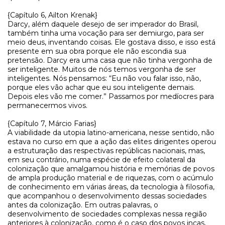
{Capítulo 6, Ailton Krenak}
Darcy, além daquele desejo de ser imperador do Brasil,
também tinha uma vocação para ser demiurgo, para ser
meio deus, inventando coisas. Ele gostava disso, e isso está
presente em sua obra porque ele não escondia sua
pretensão. Darcy era uma casa que não tinha vergonha de
ser inteligente. Muitos de nós temos vergonha de ser
inteligentes. Nós pensamos: “Eu não vou falar isso, não,
porque eles vão achar que eu sou inteligente demais.
Depois eles vão me comer.” Passamos por medíocres para
permanecermos vivos.
{Capítulo 7, Márcio Farias}
A viabilidade da utopia latino-americana, nesse sentido, não
estava no curso em que a ação das elites dirigentes operou
a estruturação das respectivas repúblicas nacionais, mas,
em seu contrário, numa espécie de efeito colateral da
colonização que amalgamou história e memórias de povos
de ampla produção material e de riquezas, com o acúmulo
de conhecimento em várias áreas, da tecnologia à filosofia,
que acompanhou o desenvolvimento dessas sociedades
antes da colonização. Em outras palavras, o
desenvolvimento de sociedades complexas nessa região
anteriores à colonização, como é o caso dos povos incas,