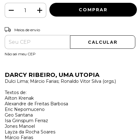
ALTERAR CEP
Entregas para o CEP:
Meios de envio
CALCULAR
Não sei meu CEP
DARCY RIBEIRO, UMA UTOPIA
Dulci Lima; Márcio Farias; Ronaldo Vitor Silva (orgs.)
Textos de:
Ailton Krenak
Alexandre de Freitas Barbosa
Eric Nepomuceno
Geo Santana
Isa Grinspum Ferraz
Jones Manoel
Layza da Rocha Soares
Márcio Farias