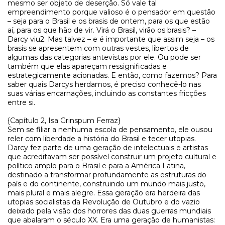
mesmo ser objeto de deserção. Só vale tal
empreendimento porque valioso é o pensador em questão
– seja para o Brasil e os brasis de ontem, para os que estão
aí, para os que hão de vir. Virá o Brasil, virão os brasis? –
Darcy viu2. Mas talvez – e é importante que assim seja – os
brasis se apresentem com outras vestes, libertos de
algumas das categorias antevistas por ele. Ou pode ser
também que elas apareçam ressignificadas e
estrategicamente acionadas. E então, como fazemos? Para
saber quais Darcys herdamos, é preciso conhecê-lo nas
suas várias encarnações, incluindo as constantes fricções
entre si.
{Capítulo 2, Isa Grinspum Ferraz}
Sem se filiar a nenhuma escola de pensamento, ele ousou
reler com liberdade a história do Brasil e tecer utopias.
Darcy fez parte de uma geração de intelectuais e artistas
que acreditavam ser possível construir um projeto cultural e
político amplo para o Brasil e para a América Latina,
destinado a transformar profundamente as estruturas do
país e do continente, construindo um mundo mais justo,
mais plural e mais alegre. Essa geração era herdeira das
utopias socialistas da Revolução de Outubro e do vazio
deixado pela visão dos horrores das duas guerras mundiais
que abalaram o século XX. Era uma geração de humanistas: