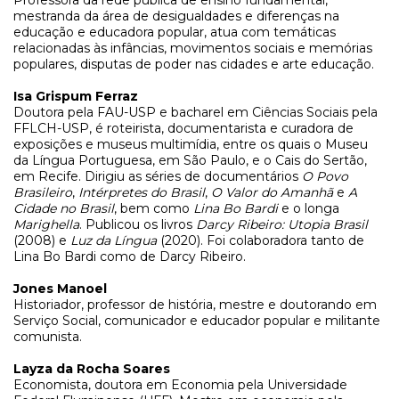
Professora da rede pública de ensino fundamental,
mestranda da área de desigualdades e diferenças na
educação e educadora popular, atua com temáticas
relacionadas às infâncias, movimentos sociais e memórias
populares, disputas de poder nas cidades e arte educação.
Isa Grispum Ferraz
Doutora pela FAU-USP e bacharel em Ciências Sociais pela
FFLCH-USP, é roteirista, documentarista e curadora de
exposições e museus multimídia, entre os quais o Museu
da Língua Portuguesa, em São Paulo, e o Cais do Sertão,
em Recife. Dirigiu as séries de documentários
O Povo
Brasileiro
,
Intérpretes do Brasil
,
O Valor do Amanhã
e
A
Cidade no Brasil
, bem como
Lina Bo Bardi
e o longa
Marighella
. Publicou os livros
Darcy Ribeiro: Utopia Brasil
(2008) e
Luz da Língua
(2020). Foi colaboradora tanto de
Lina Bo Bardi como de Darcy Ribeiro.
Jones Manoel
Historiador, professor de história, mestre e doutorando em
Serviço Social, comunicador e educador popular e militante
comunista.
Layza da Rocha Soares
Economista, doutora em Economia pela Universidade