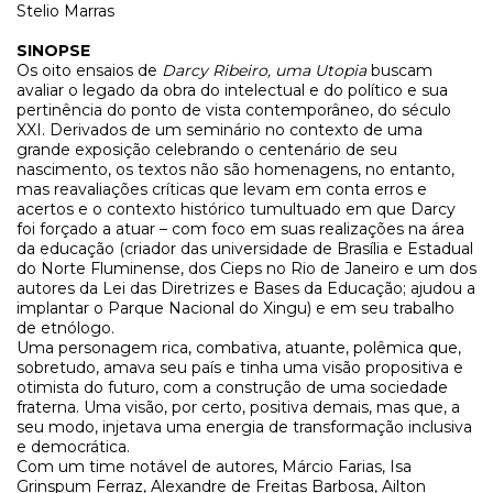
Stelio Marras
SINOPSE
Os oito ensaios de
Darcy Ribeiro, uma Utopia
buscam
avaliar o legado da obra do intelectual e do político e sua
pertinência do ponto de vista contemporâneo, do século
XXI. Derivados de um seminário no contexto de uma
grande exposição celebrando o centenário de seu
nascimento, os textos não são homenagens, no entanto,
mas reavaliações críticas que levam em conta erros e
acertos e o contexto histórico tumultuado em que Darcy
foi forçado a atuar – com foco em suas realizações na área
da educação (criador das universidade de Brasília e Estadual
do Norte Fluminense, dos Cieps no Rio de Janeiro e um dos
autores da Lei das Diretrizes e Bases da Educação; ajudou a
implantar o Parque Nacional do Xingu) e em seu trabalho
de etnólogo.
Uma personagem rica, combativa, atuante, polêmica que,
sobretudo, amava seu país e tinha uma visão propositiva e
otimista do futuro, com a construção de uma sociedade
fraterna. Uma visão, por certo, positiva demais, mas que, a
seu modo, injetava uma energia de transformação inclusiva
e democrática.
Com um time notável de autores, Márcio Farias, Isa
Grinspum Ferraz, Alexandre de Freitas Barbosa, Ailton