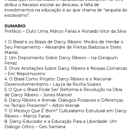
atribui o fracasso escolar ao descaso, à falta de
investimentos na educação e ao que chama de “sequela do
escravismo”.
SUMARIO
Prefácio – Dulci Lima, Márcio Farias e Ronaldo Vitor da Silva
1. O Brasil e os Brasis de Darcy Ribeiro: Modos de Herdar o
Seu Pensamento – Alexandre de Freitas Barbosa e Stelio
Marras
2. Um Depoimento Sobre Darcy Ribeiro – Isa Grinspum
Ferraz
3. Onze Anotações Sobre Darcy Ribeiro e Nossas Comarcas
– Eric Nepomuceno
4. O Brasil Como Projeto: Darcy Ribeiro e o Nacional-
Desenvolvimentismo – Layza da Rocha Soares
5. O Que o Brasil Pode Ser: Reforma e Revolução na Obra
de Darcy Ribeiro – Jones Manoel
6. Darcy Ribeiro e Krenak: Diálogos Possíveis e Diferenças
no Tempo Presente? – Ailton Krenak
7. O Mestiço Que É Bom? Culturalismo Estrutural em Darcy
Ribeiro – Márcio Farias
8. Darcy-Educador e a Educação Para a Liberdade: Um
Diálogo Crítico – Geo Santana