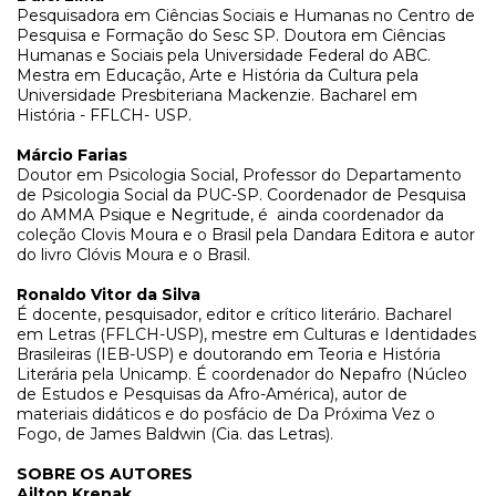
Pesquisadora em Ciências Sociais e Humanas no Centro de
Pesquisa e Formação do Sesc SP. Doutora em Ciências
Humanas e Sociais pela Universidade Federal do ABC.
Mestra em Educação, Arte e História da Cultura pela
Universidade Presbiteriana Mackenzie. Bacharel em
História - FFLCH- USP.
Márcio Farias
Doutor em Psicologia Social, Professor do Departamento
de Psicologia Social da PUC-SP. Coordenador de Pesquisa
do AMMA Psique e Negritude, é
ainda coordenador da
coleção Clovis Moura e o Brasil pela Dandara Editora e autor
do livro Clóvis Moura e o Brasil.
Ronaldo Vitor da Silva
É docente, pesquisador, editor e crítico literário. Bacharel
em Letras (FFLCH-USP), mestre em Culturas e Identidades
Brasileiras (IEB-USP) e doutorando em Teoria e História
Literária pela Unicamp. É coordenador do Nepafro (Núcleo
de Estudos e Pesquisas da Afro-América), autor de
materiais didáticos e do posfácio de Da Próxima Vez o
Fogo, de James Baldwin (Cia. das Letras).
SOBRE OS AUTORES
Ailton Krenak