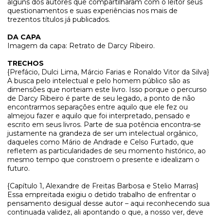
alguns dos autores que compartilharam com o leitor seus
questionamentos e suas experiências nos mais de
trezentos títulos já publicados.
DA CAPA
Imagem da capa: Retrato de Darcy Ribeiro.
TRECHOS
{Prefácio, Dulci Lima, Márcio Farias e Ronaldo Vitor da Silva}
A busca pelo intelectual e pelo homem público são as
dimensões que norteiam este livro. Isso porque o percurso
de Darcy Ribeiro é parte de seu legado, a ponto de não
encontrarmos separações entre aquilo que ele fez ou
almejou fazer e aquilo que foi interpretado, pensado e
escrito em seus livros. Parte de sua potência encontra-se
justamente na grandeza de ser um intelectual orgânico,
daqueles como Mário de Andrade e Celso Furtado, que
refletem as particularidades de seu momento histórico, ao
mesmo tempo que constroem o presente e idealizam o
futuro.
{Capítulo 1, Alexandre de Freitas Barbosa e Stelio Marras}
Essa empreitada exigiu o detido trabalho de enfrentar o
pensamento desigual desse autor – aqui reconhecendo sua
continuada validez, ali apontando o que, a nosso ver, deve