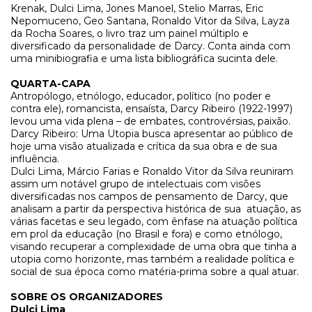
Krenak, Dulci Lima, Jones Manoel, Stelio Marras, Eric
Nepomuceno, Geo Santana, Ronaldo Vitor da Silva, Layza
da Rocha Soares, o livro traz um painel múltiplo e
diversificado da personalidade de Darcy. Conta ainda com
uma minibiografia e uma lista bibliográfica sucinta dele.
QUARTA-CAPA
Antropólogo, etnólogo, educador, político (no poder e
contra ele), romancista, ensaísta, Darcy Ribeiro (1922-1997)
levou uma vida plena – de embates, controvérsias, paixão.
Darcy Ribeiro: Uma Utopia busca apresentar ao público de
hoje uma visão atualizada e crítica da sua obra e de sua
influência.
Dulci Lima, Márcio Farias e Ronaldo Vitor da Silva reuniram
assim um notável grupo de intelectuais com visões
diversificadas nos campos de pensamento de Darcy, que
analisam a partir da perspectiva histórica de sua
atuação, as
várias facetas e seu legado, com ênfase na atuação política
em prol da educação (no Brasil e fora) e como etnólogo,
visando recuperar a complexidade de uma obra que tinha a
utopia como horizonte, mas também a realidade política e
social de sua época como matéria-prima sobre a qual atuar.
SOBRE OS ORGANIZADORES
Dulci Lima