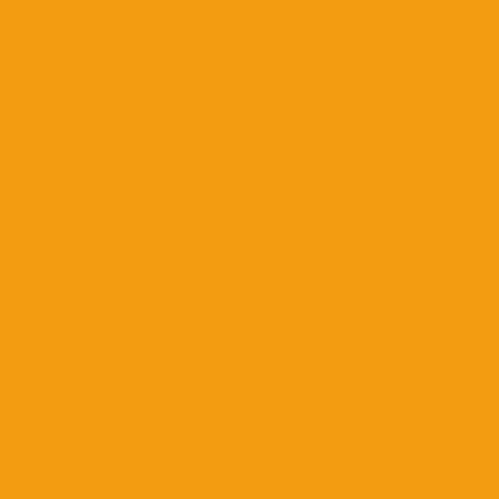
Início
Livro Acessível
Livreiros
Sobre a editora
Política de Entrega dos Pedidos
Política de Trocas e Devoluções
Política de Privacidade
Entre em contato
11 94256-8699
atendimento@editoraperspectiva.com.br
Praça Dom José Gaspar, 134 - Conjunto 111 - República -
São Paulo. CEP - 01047-912