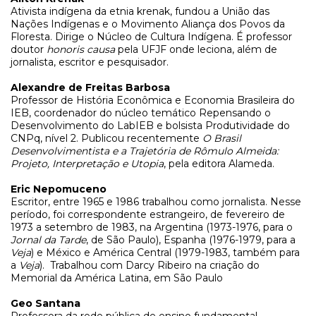
Ativista indígena da etnia krenak, fundou a União das
Nações Indígenas e o Movimento Aliança dos Povos da
Floresta. Dirige o Núcleo de Cultura Indígena. É professor
doutor
honoris causa
pela UFJF onde leciona, além de
jornalista, escritor e pesquisador.
Alexandre de Freitas Barbosa
Professor de História Econômica e Economia Brasileira do
IEB, coordenador do núcleo temático Repensando o
Desenvolvimento do LabIEB e bolsista Produtividade do
CNPq, nível 2. Publicou recentemente
O Brasil
Desenvolvimentista e a Trajetória de Rômulo Almeida:
Projeto, Interpretação e Utopia
, pela editora Alameda.
Eric Nepomuceno
Escritor, entre 1965 e 1986 trabalhou como jornalista. Nesse
período, foi correspondente estrangeiro, de fevereiro de
1973 a setembro de 1983, na Argentina (1973-1976, para o
Jornal da Tarde
, de São Paulo), Espanha (1976-1979, para a
Veja
) e México e América Central (1979-1983, também para
a
Veja
).
Trabalhou com Darcy Ribeiro na criação do
Memorial da América Latina, em São Paulo
Geo Santana