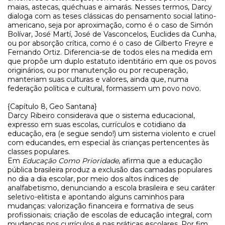
maias, astecas, quéchuas e aimarás. Nesses termos, Darcy
dialoga com as teses clássicas do pensamento social latino-
americano, seja por aproximação, como é o caso de Simón
Bolívar, José Martí, José de Vasconcelos, Euclides da Cunha,
ou por absorção crítica, como é o caso de Gilberto Freyre e
Fernando Ortiz. Diferencia-se de todos eles na medida em
que propõe um duplo estatuto identitário em que os povos
originários, ou por manutenção ou por recuperação,
manteriam suas culturas e valores, ainda que, numa
federação política e cultural, formassem um povo novo.
{Capítulo 8, Geo Santana}
Darcy Ribeiro considerava que o sistema educacional,
expresso em suas escolas, currículos e cotidiano da
educação, era (e segue sendo!) um sistema violento e cruel
com educandes, em especial às crianças pertencentes às
classes populares.
Em
Educação Como Prioridade
, afirma que a educação
pública brasileira produz a exclusão das camadas populares
no dia a dia escolar, por meio dos altos índices de
analfabetismo, denunciando a escola brasileira e seu caráter
seletivo-elitista e apontando alguns caminhos para
mudanças: valorização financeira e formativa de seus
profissionais; criação de escolas de educação integral, com
mudanças nos currículos e nas práticas escolares. Por fim,