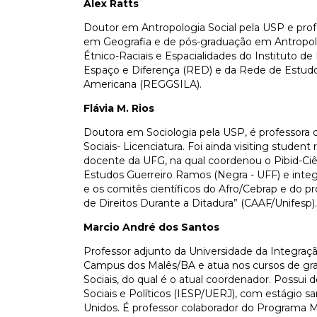
Alex Ratts
Doutor em Antropologia Social pela USP e pro
em Geografia e de pós-graduação em Antropolo
Étnico-Raciais e Espacialidades do Instituto d
Espaço e Diferença (RED) e da Rede de Estudos
Americana (REGGSILA).
Flávia M. Rios
Doutora em Sociologia pela USP, é professora 
Sociais- Licenciatura. Foi ainda visiting studen
docente da UFG, na qual coordenou o Pibid-Ciê
Estudos Guerreiro Ramos (Negra - UFF) e inte
e os comitês científicos do Afro/Cebrap e do p
de Direitos Durante a Ditadura” (CAAF/Unifesp).
Marcio André dos Santos
Professor adjunto da Universidade da Integração
Campus dos Malês/BA e atua nos cursos de gr
Sociais, do qual é o atual coordenador. Possui 
Sociais e Políticos (IESP/UERJ), com estágio s
Unidos. É professor colaborador do Programa M