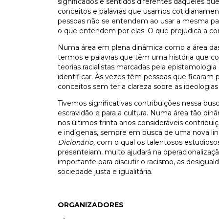
significados e sentidos diferentes daqueles que
conceitos e palavras que usamos cotidianamen
pessoas não se entendem ao usar a mesma pal
o que entendem por elas. O que prejudica a com
Numa área em plena dinâmica como a área das r
termos e palavras que têm uma história que c
teorias racialistas marcadas pela epistemologi
identificar. Às vezes têm pessoas que ficara
conceitos sem ter a clareza sobre as ideolog
Tivemos significativas contribuições nessa busc
escravidão e para a cultura. Numa área tão din
nos últimos trinta anos consideráveis contribu
e indígenas, sempre em busca de uma nova li
Dicionário,
com o qual os talentosos estudiosos
presenteiam, muito ajudará na operacionaliz
importante para discutir o racismo, as desigu
sociedade justa e igualitária.
ORGANIZADORES