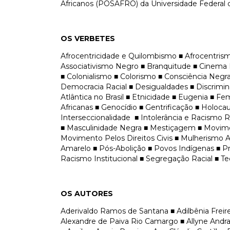
Africanos (POSAFRO) da Universidade Federal d
OS VERBETES
Afrocentricidade e Quilombismo ■ Afrocentris
Associativismo Negro ■ Branquitude ■ Cinema 
■ Colonialismo ■ Colorismo ■ Consciência Negra
Democracia Racial ■ Desigualdades ■ Discrimina
Atlântica no Brasil ■ Etnicidade ■ Eugenia ■ Fem
Africanas ■ Genocídio ■ Gentrificação ■ Holoca
Interseccionalidade ■ Intolerância e Racismo Re
■ Masculinidade Negra ■ Mestiçagem ■ Movim
Movimento Pelos Direitos Civis ■ Mulherismo A
Amarelo ■ Pós-Abolição ■ Povos Indígenas ■ Pr
Racismo Institucional ■ Segregação Racial ■ Teo
OS AUTORES
Aderivaldo Ramos de Santana ■ Adilbênia Frei
Alexandre de Paiva Rio Camargo ■ Allyne Andra