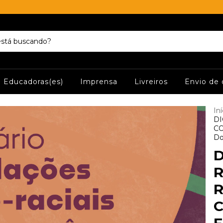
Educadoras(es)
Imprensa
Livreiros
Envio de 
Iní
DI
CO
Do
D
R
R