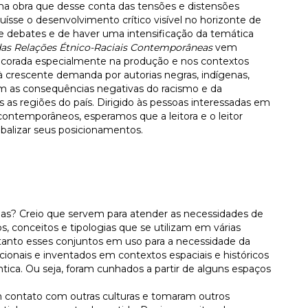
uma obra que desse conta das tensões e distensões
sse o desenvolvimento crítico visível no horizonte de
de debates e de haver uma intensificação da temática
das Relações Étnico-Raciais Contemporâneas
vem
a ancorada especialmente na produção e nos contextos
 à crescente demanda por autorias negras, indígenas,
m as consequências negativas do racismo e da
s as regiões do país. Dirigido às pessoas interessadas em
 contemporâneos, esperamos que a leitora e o leitor
 balizar seus posicionamentos.
dias? Creio que servem para atender as necessidades de
 conceitos e tipologias que se utilizam em várias
ntanto esses conjuntos em uso para a necessidade da
ionais e inventados em contextos espaciais e históricos
ca. Ou seja, foram cunhados a partir de alguns espaços
m contato com outras culturas e tomaram outros