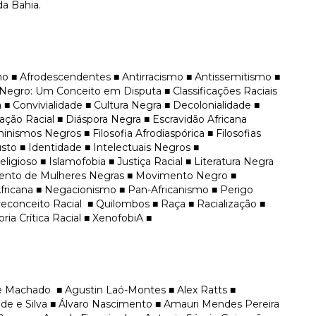
a Bahia.
mo ■ Afrodescendentes ■ Antirracismo ■ Antissemitismo ■
Negro: Um Conceito em Disputa ■ Classificações Raciais
 ■ Convivialidade ■ Cultura Negra ■ Decolonialidade ■
ção Racial ■ Diáspora Negra ■ Escravidão Africana
inismos Negros ■ Filosofia Afrodiaspórica ■ Filosofias
usto ■ Identidade ■ Intelectuais Negros ■
ligioso ■ Islamofobia ■ Justiça Racial ■ Literatura Negra
ento de Mulheres Negras ■ Movimento Negro ■
fricana ■ Negacionismo ■ Pan-Africanismo ■ Perigo
econceito Racial ■ Quilombos ■ Raça ■ Racialização ■
ria Crítica Racial ■ XenofobiA ■
re Machado ■ Agustin Laó-Montes ■ Alex Ratts ■
de e Silva ■ Álvaro Nascimento ■ Amauri Mendes Pereira