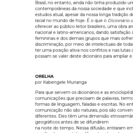
Brasil, no entanto, ainda não tinha produzido 
contemporâneas da nossa sociedade e que incluí
estudos atual, apesar da nossa longa tradição 
racial no mundo de hoje. É o que o
Dicionário 
oferecer ao público leitor brasileiro, uma obr
nacional e latino-americanos, dando satisfação
femininas e dos demais grupos que mais sofre
discriminação, por meio de intelectuais de toda
ter uma posição ativa nos conflitos e nas lutas
possam se valer deste dicionário para ampliar e
ORELHA
por Kabengele Munanga
Para que servem os dicionários e as enciclopé
comunicações que precisam de palavras, termos,
formas de linguagem, faladas e escritas. No e
comunicação não são naturais, pois são convenc
diferentes. Eles têm uma dimensão etnosemânti
geográficos antes de se difundirem
na noite do tempo. Nessa difusão, entraram e