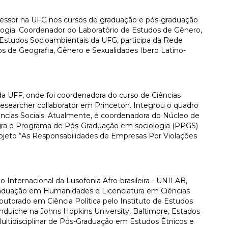
fessor na UFG nos cursos de graduação e pós-graduação
gia. Coordenador do Laboratório de Estudos de Gênero,
e Estudos Socioambientais da UFG, participa da Rede
 de Geografia, Gênero e Sexualidades Ibero Latino-
da UFF, onde foi coordenadora do curso de Ciências
t researcher collaborator em Princeton. Integrou o quadro
ncias Sociais. Atualmente, é coordenadora do Núcleo de
gra o Programa de Pós-Graduação em sociologia (PPGS)
rojeto “As Responsabilidades de Empresas Por Violações
 Internacional da Lusofonia Afro-brasileira - UNILAB,
aduação em Humanidades e Licenciatura em Ciências
doutorado em Ciência Política pelo Instituto de Estudos
anduíche na Johns Hopkins University, Baltimore, Estados
ultidisciplinar de Pós-Graduação em Estudos Étnicos e