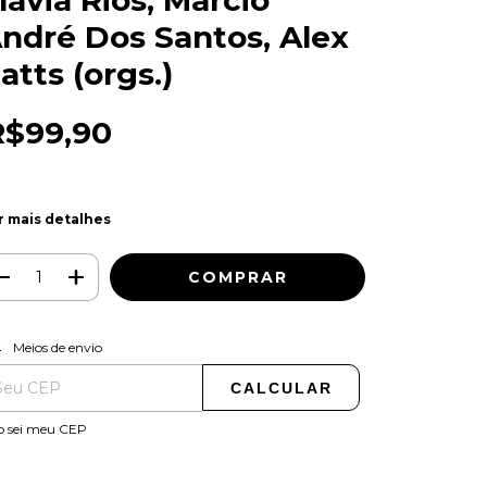
lávia Rios, Marcio
ndré Dos Santos, Alex
atts (orgs.)
R$99,90
r mais detalhes
ALTERAR CEP
regas para o CEP:
Meios de envio
CALCULAR
o sei meu CEP