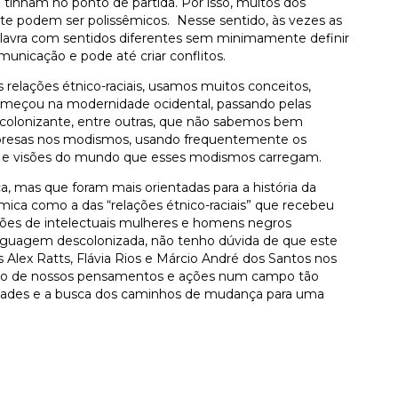
 tinham no ponto de partida. Por isso, muitos dos
te podem ser polissêmicos. Nesse sentido, às vezes as
avra com sentidos diferentes sem minimamente definir
unicação e pode até criar conflitos.
elações étnico-raciais, usamos muitos conceitos,
omeçou na modernidade ocidental, passando pelas
a colonizante, entre outras, que não sabemos bem
m presas nos modismos, usando frequentemente os
ias e visões do mundo que esses modismos carregam.
a, mas que foram mais orientadas para a história da
âmica como a das “relações étnico-raciais” que recebeu
ições de intelectuais mulheres e homens negros
nguagem descolonizada, não tenho dúvida de que este
 Alex Ratts, Flávia Rios e Márcio André dos Santos nos
ação de nossos pensamentos e ações num campo tão
aldades e a busca dos caminhos de mudança para uma