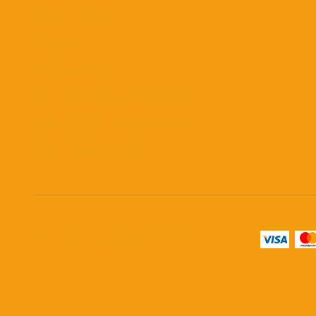
Livro Acessível
Livreiros
Sobre a editora
Política de Entrega dos Pedidos
Política de Trocas e Devoluções
Política de Privacidade
Meios de pagamento