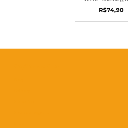
Goldfarb, José Lui
R$74,90
Seções do Site
Blog
Catálogo
Educadores
Envio de originais
Início