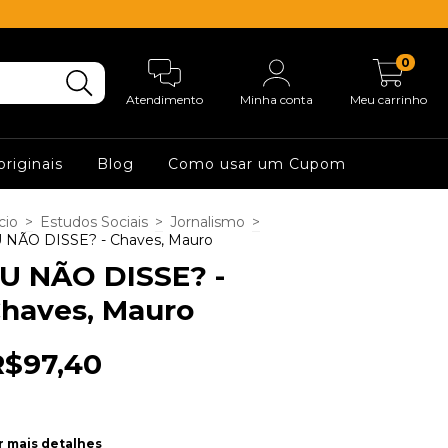
0
Atendimento
Minha conta
Meu carrinho
originais
Blog
Como usar um Cupom
cio
>
Estudos Sociais
>
Jornalismo
>
 NÃO DISSE? - Chaves, Mauro
U NÃO DISSE? -
haves, Mauro
R$97,40
r mais detalhes