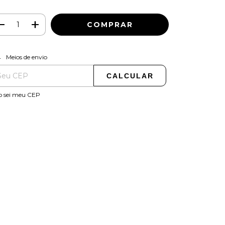
ALTERAR CEP
regas para o CEP:
Meios de envio
CALCULAR
o sei meu CEP