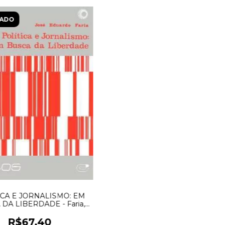
ADO
ICA E JORNALISMO: EM
DA LIBERDADE - Faria,
José Eduardo
R$67,40