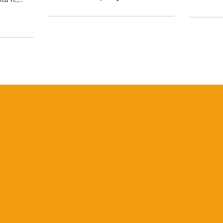
z
Entre em contato
11 94256-8699
atendimento@editoraperspectiva.com.br
Praça Dom José Gaspar, 134 - Conjunto 111 -
República - São Paulo. CEP - 01047-912
Visite o nosso Blog!