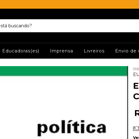
Educadoras(es)
Imprensa
Livreiros
Envio de 
Iní
EU
E
C
Ve