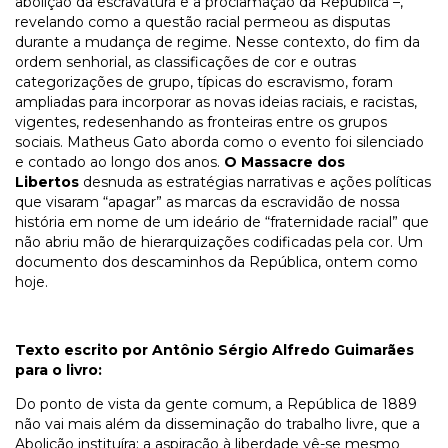
abolição da escravatura e a proclamação da República –,
revelando como a questão racial permeou as disputas
durante a mudança de regime. Nesse contexto, do fim da
ordem senhorial, as classificações de cor e outras
categorizações de grupo, típicas do escravismo, foram
ampliadas para incorporar as novas ideias raciais, e racistas,
vigentes, redesenhando as fronteiras entre os grupos
sociais. Matheus Gato aborda como o evento foi silenciado
e contado ao longo dos anos.
O Massacre dos
Libertos
desnuda as estratégias narrativas e ações políticas
que visaram “apagar” as marcas da escravidão de nossa
história em nome de um ideário de “fraternidade racial” que
não abriu mão de hierarquizações codificadas pela cor. Um
documento dos descaminhos da República, ontem como
hoje.
Texto escrito por Antônio Sérgio Alfredo Guimarães
para o livro:
Do ponto de vista da gente comum, a República de 1889
não vai mais além da disseminação do trabalho livre, que a
Abolição instituíra: a aspiração à liberdade vê-se mesmo