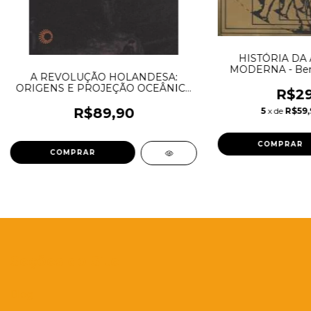
HISTÓRIA DA
MODERNA - Bene
A REVOLUÇÃO HOLANDESA:
ORIGENS E PROJEÇÃO OCEÂNICA
R$29
- Alburquerque, Roberto Chacon de
R$89,90
5
x de
R$59,
Seções do Site
Blog