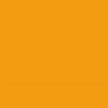
11 94256-8699
atendimento@editoraperspectiva.com.br
Praça Dom José Gaspar, 134 - Conjunto 111 - República -
São Paulo. CEP - 01047-912
Visite o nosso Blog!
Permaneça conectado
Meios de pagamento