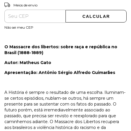
ALTERAR CEP
Entregas para o CEP:
Meios de envio
CALCULAR
Não sei meu CEP
O Massacre dos libertos: sobre raça e república no
Brasil (1888-1889)
Autor: Matheus Gato
Apresentação: Antônio Sérgio Alfredo Guimarães
A História é sempre o resultado de uma escolha. Iluminam-
se certos episódios, nublam-se outros, há sempre um
presente para se sustentar com os fatos do passado. O
futuro porém, está irremediavelmente associado ao
passado, que precisa ser revisto e reexplorado para que
caminhemos adiante. O Massacre dos Libertos recupera
aos brasileiros a violência histórica do racismo e da