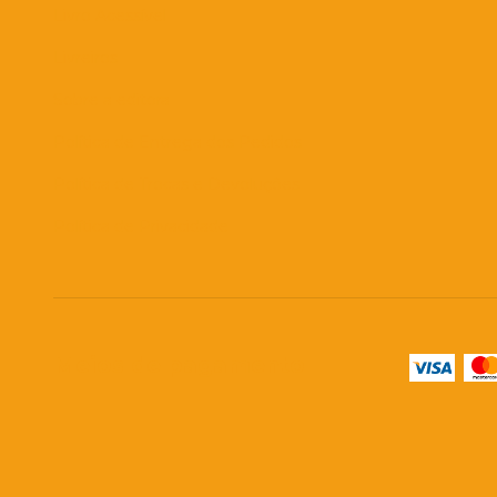
Livro Acessível
Livreiros
Sobre a editora
Política de Entrega dos Pedidos
Política de Trocas e Devoluções
Política de Privacidade
Meios de pagamento