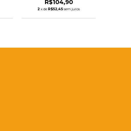
R$104,90
R
2
x de
R$52,45
sem juros
2
x de
Permaneça conectado