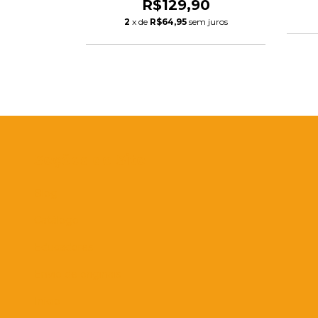
0
R$129,90
2
x de
R$64,95
sem juros
Seções do Site
Blog
Catálogo
Educadores
Envio de originais
Início