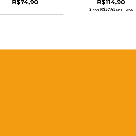
R$74,90
R$114,90
2
x de
R$57,45
sem juros
Entre em contato
11 94256-8699
atendimento@editoraperspectiva.com.br
Praça Dom José Gaspar, 134 - Conjunto 111 -
República - São Paulo. CEP - 01047-912
Visite o nosso Blog!