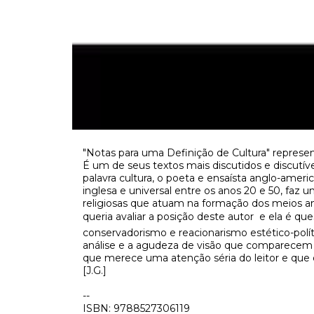
"Notas para uma Definição de Cultura" representa
É um de seus textos mais discutidos e discutív
palavra cultura, o poeta e ensaísta anglo-ameri
inglesa e universal entre os anos 20 e 50, faz u
religiosas que atuam na formação dos meios 
queria avaliar a posição deste autor  e ela é q
conservadorismo e reacionarismo estético-polít
análise e a agudeza de visão que comparecem n
que merece uma atenção séria do leitor e que d
[J.G.]
--
ISBN: 9788527306119