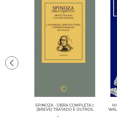
ILIDADE E
SPINOZA - OBRA COMPLETA I:
HI
 ARENDT -
(BREVE) TRATADO E OUTROS
WAL
nia
ESCRITOS