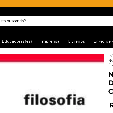
Educadoras(es)
Imprensa
Livreiros
Envio de 
Iní
NO
Eli
D
C