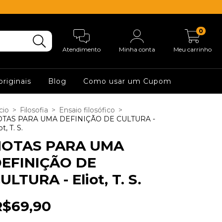
0
Atendimento
Minha conta
Meu carrinho
originais
Blog
Como usar um Cupom
cio
>
Filosofia
>
Ensaio filosófico
>
TAS PARA UMA DEFINIÇÃO DE CULTURA -
ot, T. S.
NOTAS PARA UMA
EFINIÇÃO DE
ULTURA - Eliot, T. S.
R$69,90