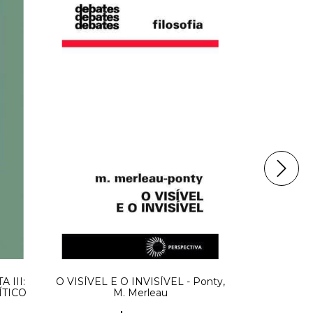
 III:
O VISÍVEL E O INVISÍVEL - Ponty,
LU
ÍTICO
M. Merleau
CONTEMPOR