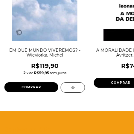
EM QUE MUNDO VIVEREMOS? -
A MORALIDADE 
Wieviorka, Michel
- Avritzer
R$119,90
R$7
2
x de
R$59,95
sem juros
Seções do Site