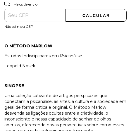
ALTERAR CEP
Entregas para o CEP:
Meios de envio
CALCULAR
Não sei meu CEP
O MÉTODO MARLOW
Estudos Indisciplinares em Psicanálise
Leopold Nosek
SINOPSE
Uma coleção cativante de artigos perspicazes que
conectam a psicanálise, as artes, a cultura e a sociedade em
geral de forma crítica e original. O Método Marlow
desvenda as ligações ocultas entre a criatividade, o
inconsciente e nossa capacidade de sonhar de olhos
abertos, oferecendo novas perspectivas sobre como esses
aspectos da vida se iluminam mutuamente.