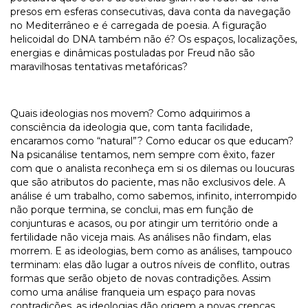
presos em esferas consecutivas, dava conta da navegação
no Mediterrâneo e é carregada de poesia. A figuração
helicoidal do DNA também não é? Os espaços, localizações,
energias e dinâmicas postuladas por Freud não são
maravilhosas tentativas metafóricas?
Quais ideologias nos movem? Como adquirimos a
consciência da ideologia que, com tanta facilidade,
encaramos como “natural”? Como educar os que educam?
Na psicanálise tentamos, nem sempre com êxito, fazer
com que o analista reconheça em si os dilemas ou loucuras
que são atributos do paciente, mas não exclusivos dele. A
análise é um trabalho, como sabemos, infinito, interrompido
não porque termina, se conclui, mas em função de
conjunturas e acasos, ou por atingir um território onde a
fertilidade não viceja mais. As análises não findam, elas
morrem. E as ideologias, bem como as análises, tampouco
terminam: elas dão lugar a outros níveis de conflito, outras
formas que serão objeto de novas contradições. Assim
como uma análise franqueia um espaço para novas
contradições, as ideologias dão origem a novas crenças,