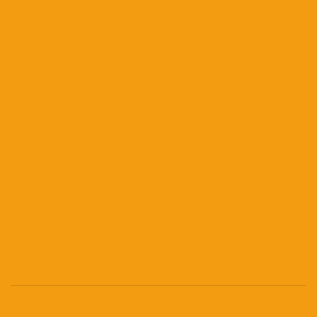
Entre em contato
11 94256-8699
atendimento@editoraperspectiva.com.br
Praça Dom José Gaspar, 134 - Conjunto 111 - República -
São Paulo. CEP - 01047-912
Visite o nosso Blog!
Permaneça conectado