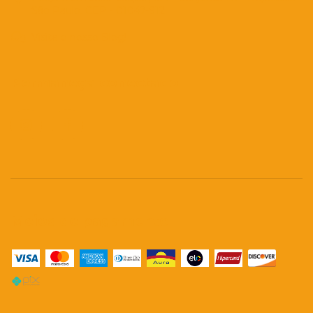
São Paulo. CEP - 01047-912
Visite o nosso Blog!
Permaneça conectado
Meios de pagamento