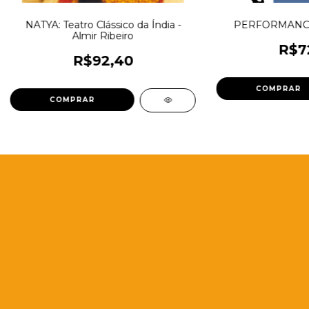
NATYA: Teatro Clássico da Índia -
PERFORMANCE -
Almir Ribeiro
R$7
R$92,40
Seções do Site
Blog
Catálogo
Educadores
Envio de originais