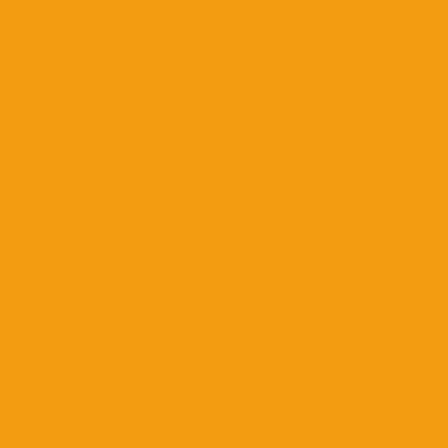
Início
Livro Acessível
Livreiros
Sobre a editora
Política de Entrega dos Pedidos
Política de Trocas e Devoluções
Política de Privacidade
Entre em contato
11 94256-8699
atendimento@editoraperspectiva.com.br
Praça Dom José Gaspar, 134 - Conjunto 111 - República -