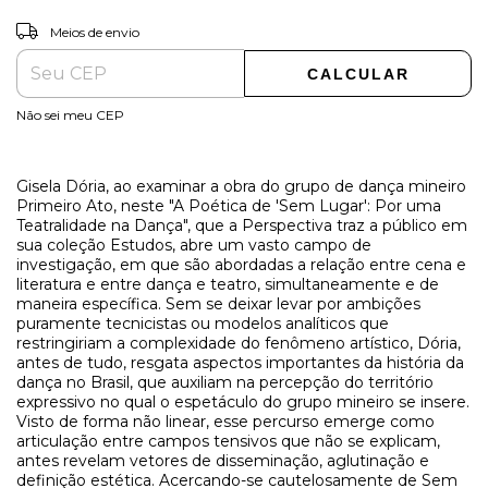
ALTERAR CEP
Entregas para o CEP:
Meios de envio
CALCULAR
Não sei meu CEP
Gisela Dória, ao examinar a obra do grupo de dança mineiro
Primeiro Ato, neste "A Poética de 'Sem Lugar': Por uma
Teatralidade na Dança", que a Perspectiva traz a público em
sua coleção Estudos, abre um vasto campo de
investigação, em que são abordadas a relação entre cena e
literatura e entre dança e teatro, simultaneamente e de
maneira específica. Sem se deixar levar por ambições
puramente tecnicistas ou modelos analíticos que
restringiriam a complexidade do fenômeno artístico, Dória,
antes de tudo, resgata aspectos importantes da história da
dança no Brasil, que auxiliam na percepção do território
expressivo no qual o espetáculo do grupo mineiro se insere.
Visto de forma não linear, esse percurso emerge como
articulação entre campos tensivos que não se explicam,
antes revelam vetores de disseminação, aglutinação e
definição estética. Acercando-se cautelosamente de Sem