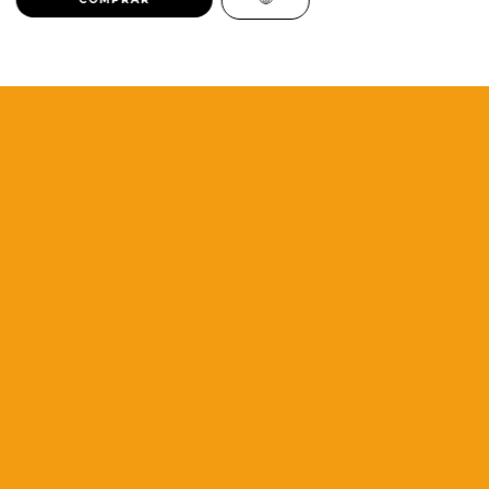
Seções do Site
Blog
Catálogo
Educadores
Envio de originais
Início
Livro Acessível
Livreiros