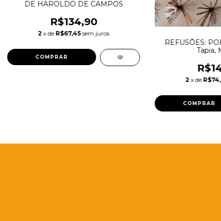
DE HAROLDO DE CAMPOS
R$134,90
2
x de
R$67,45
sem juros
REFUSÕES: POES
Tapia, 
R$14
2
x de
R$74,
Seções do Site
Blog
Catálogo