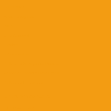
Educadores
Envio de originais
Início
Livro Acessível
Livreiros
Sobre a editora
Política de Entrega dos Pedidos
Política de Trocas e Devoluções
Política de Privacidade
Entre em contato
11 94256-8699