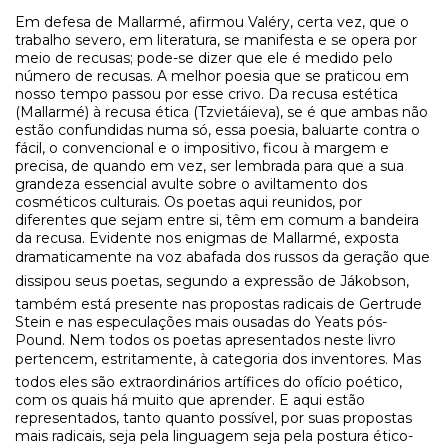
Em defesa de Mallarmé, afirmou Valéry, certa vez, que o
trabalho severo, em literatura, se manifesta e se opera por
meio de recusas; pode-se dizer que ele é medido pelo
número de recusas. A melhor poesia que se praticou em
nosso tempo passou por esse crivo. Da recusa estética
(Mallarmé) à recusa ética (Tzvietáieva), se é que ambas não
estão confundidas numa só, essa poesia, baluarte contra o
fácil, o convencional e o impositivo, ficou à margem e
precisa, de quando em vez, ser lembrada para que a sua
grandeza essencial avulte sobre o aviltamento dos
cosméticos culturais. Os poetas aqui reunidos, por
diferentes que sejam entre si, têm em comum a bandeira
da recusa. Evidente nos enigmas de Mallarmé, exposta
dramaticamente na voz abafada dos russos da geração que
dissipou seus poetas, segundo a expressão de Jákobson,
também está presente nas propostas radicais de Gertrude
Stein e nas especulações mais ousadas do Yeats pós-
Pound. Nem todos os poetas apresentados neste livro
pertencem, estritamente, à categoria dos inventores. Mas
todos eles são extraordinários artífices do ofício poético,
com os quais há muito que aprender. E aqui estão
representados, tanto quanto possível, por suas propostas
mais radicais, seja pela linguagem seja pela postura ético-