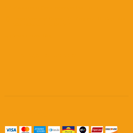
atendimento@editoraperspectiva.com.br
Praça Dom José Gaspar, 134 - Conjunto 111 - República -
São Paulo. CEP - 01047-912
Visite o nosso Blog!
Permaneça conectado
Meios de pagamento