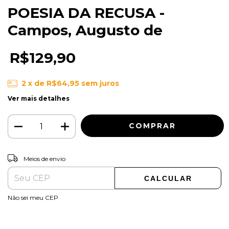
POESIA DA RECUSA -
Campos, Augusto de
R$129,90
2
x de
R$64,95
sem juros
Ver mais detalhes
ALTERAR CEP
Entregas para o CEP:
Meios de envio
CALCULAR
Não sei meu CEP